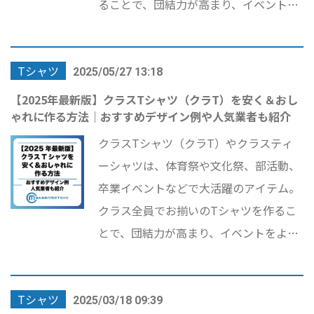
ることで、団結力が高まり、イベントを
より楽しく盛り上げることができます。
この記事では、 「クラスTシャツ デザイ
Tシャツ
ン」 「クラT おしゃれ」 「クラスティ
2025/05/27 13:18
ーシャツ 安い」 「クラスTシャツ 業社
【2025年最新版】クラスTシャツ（クラT）を安く＆おし
ゃれに作る方法｜おすすめデザイン例や人気業者も紹介
おすすめ」 など、検索されやすいキーワ
ードを意識しながら、おしゃれに仕上げ
クラスTシャツ（クラT）やクラスティ
るコツやコスパよく作る方法を紹介。 体
ーシャツは、体育祭や文化祭、部活動、
育祭・文化祭にぴったりなデザイン例も
卒業イベントなどで大活躍のアイテム。
掲載しています。
クラス全員でお揃いのTシャツを作るこ
とで、団結力が高まり、イベントをより
楽しく盛り上げることができます。 この
記事では、「クラスTシャツ デザイン」
Tシャツ
「クラT おしゃれ」「クラスティーシャ
2025/03/18 09:39