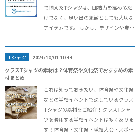
文化祭で注目を浴びること間違いなしの
で揃えたTシャツは、団結力を高めるだ
デザイン例もご紹介しますので、ぜひ参
けでなく、思い出の象徴としても大切な
考にしてください！
アイテムです。 しかし、デザインや費
用、業者選びなど、悩むポイントも多い
のが現実です。 そこで本記事では、おし
Tシャツ
ゃれなクラスTシャツ デザインのコツや
2024/10/01 10:44
予算内で抑える方法、さらにおすすめの
クラスTシャツの素材は？体育祭や文化祭でおすすめの素
材まとめ
業者を詳しく解説します。体育祭や文化
祭で注目を浴びること間違いなしのデザ
これは知っておきたい、体育祭や文化祭
イン例もご紹介しますので、ぜひ参考に
などの学校イベントで適しているクラス
してください！
Tシャツの素材をご紹介！クラスTシャ
ツを着用する学校イベントは多くありま
す！体育祭・文化祭・球技大会・スポー
ツフェスティバル・クラスマッチなど複