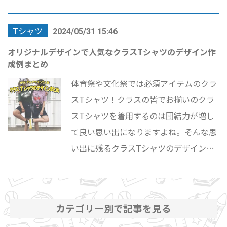
数回クラスTシャツを着用する学校様も
Tシャツ
いらっしゃいます！ そこで今回はそれぞ
2024/05/31 15:46
れの学校イベント毎に適しているクラス
オリジナルデザインで人気なクラスTシャツのデザイン作
成例まとめ
Tシャツの素材をまとめましたので、今
後クラスTシャツを作成する際に是非参
体育祭や文化祭では必須アイテムのクラ
考になさってください！
スTシャツ！クラスの皆でお揃いのクラ
スTシャツを着用するのは団結力が増し
て良い思い出になりますよね。そんな思
い出に残るクラスTシャツのデザインで
すが、中々デザインが決まらない方は多
くいらっしゃるのではないでしょうか？
そこで今回は、クラスTシャツで人気の
カテゴリー別で記事を見る
あるおすすめのデザインをご紹介しま