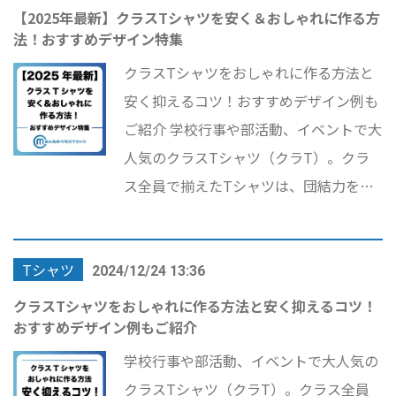
ツ 安い」などのキーワードを意識しなが
【2025年最新】クラスTシャツを安く＆おしゃれに作る方
法！おすすめデザイン特集
ら、おしゃれに仕上げるコツやコスパよ
く作る方法、さらに「クラスTシャツ 業
クラスTシャツをおしゃれに作る方法と
社 おすすめ」などの視点で人気業者もご
安く抑えるコツ！おすすめデザイン例も
紹介します。体育祭・文化祭にぴったり
ご紹介 学校行事や部活動、イベントで大
なデザイン例も掲載！
人気のクラスTシャツ（クラT）。クラ
ス全員で揃えたTシャツは、団結力を高
めるだけでなく、思い出の象徴としても
大切なアイテムです。しかし、デザイン
Tシャツ
や費用、業者選びなど、悩むポイントも
2024/12/24 13:36
多いのが現実です。 そこで本記事では、
クラスTシャツをおしゃれに作る方法と安く抑えるコツ！
おすすめデザイン例もご紹介
おしゃれなクラスTシャツ デザインのコ
ツや予算内で抑える方法、さらにおすす
学校行事や部活動、イベントで大人気の
めの業者を詳しく解説します。体育祭や
クラスTシャツ（クラT）。クラス全員