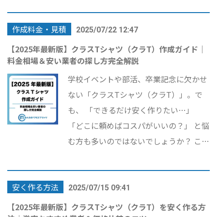
りオリジナリティのある、思い出に残る
作成料金・見積
Tシャツが完成します。
2025/07/22 12:47
【2025年最新版】クラスTシャツ（クラT）作成ガイド｜
料金相場＆安い業者の探し方完全解説
学校イベントや部活、卒業記念に欠かせ
ない「クラスTシャツ（クラT）」。で
も、 「できるだけ安く作りたい…」
「どこに頼めばコスパがいいの？」 と悩
む方も多いのではないでしょうか？ この
記事では「クラスTシャツ」「クラT」
「クラスTシャツ 作成」を中心としたキ
安く作る方法
ーワードで検索している方に向けて、最
2025/07/15 09:41
新の料金相場や安い業者の選び方、**ス
【2025年最新版】クラスTシャツ（クラT）を安く作る方