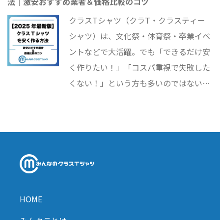
法｜激安おすすめ業者＆価格比較のコツ
ポーツ別の価格目安（バスケ・野球・サ
ッカー・ポロシャツ）**などを徹底解説
クラスTシャツ（クラT・クラスティー
します！
シャツ）は、文化祭・体育祭・卒業イベ
ントなどで大活躍。でも「できるだけ安
く作りたい！」「コスパ重視で失敗した
くない！」という方も多いのではないで
しょうか？ この記事では、「クラスTシ
ャツ 安い」「クラT 激安」「クラスティ
ー 安い」などで検索する方向けに、クラ
スTシャツを安く作る方法や激安おすす
め業者、「クラスTシャツ 安い 業者 比
較」のコツを徹底解説します！
HOME