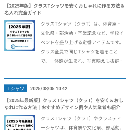
【2025年版】クラスTシャツを安くおしゃれに作る方法＆
名入れ完全ガイド
クラスTシャツ（クラT）は、体育祭・
文化祭・部活動・卒業記念など、学校イ
ベントを盛り上げる定番アイテムです。
クラス全員で同じTシャツを着ること
で、一体感が生まれ、写真映えも抜群。
さらに「背ネーム」や「番号ネーム」な
どの名入れオプションを追加すれば、世
Tシャツ
界に一つだけの特別なTシャツが完成し
2025/08/05 10:42
ます。 本記事では、「クラスTシャツ 作
【2025年最新版】クラスTシャツ（クラT）を安く＆おし
ゃれに作る方法｜おすすめデザイン例や人気業者も紹介
成」を検討している方に向けて、デザイ
ン・料金相場・名入れの種類・おすすめ
クラスTシャツ（クラT）やクラスティ
業者・安く作るコツまで、2025年最新版
ーシャツは、体育祭や文化祭、部活動、