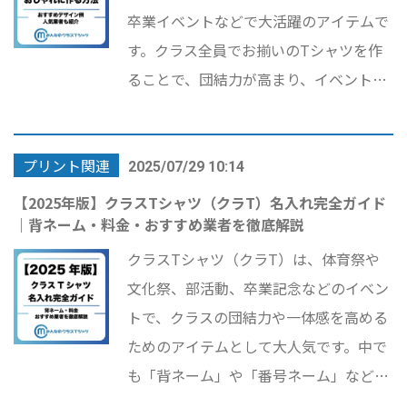
の情報をまとめました。
卒業イベントなどで大活躍のアイテムで
す。クラス全員でお揃いのTシャツを作
ることで、団結力が高まり、イベントを
より楽しく盛り上げることができます。
この記事では、 「クラスTシャツ デザイ
プリント関連
ン」 「クラT おしゃれ」 「クラスティ
2025/07/29 10:14
ーシャツ 安い」 「クラスTシャツ 業社
【2025年版】クラスTシャツ（クラT）名入れ完全ガイド
｜背ネーム・料金・おすすめ業者を徹底解説
おすすめ」 など、検索されやすいキーワ
ードを意識しながら、おしゃれに仕上げ
クラスTシャツ（クラT）は、体育祭や
るコツやコスパよく作る方法を紹介。 体
文化祭、部活動、卒業記念などのイベン
育祭・文化祭にぴったりなデザイン例も
トで、クラスの団結力や一体感を高める
掲載しています。
ためのアイテムとして大人気です。中で
も「背ネーム」や「番号ネーム」などの
名入れオプションを追加することで、よ