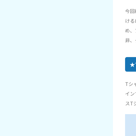
今回
ける
め、
非、
★
Tシ
イン
スT