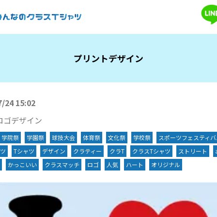
プリントデザイン
7/24 15:02
VEロゴデザイン
学院祭
学園祭
球技大会
体育祭
文化祭
学校祭
スポーツフェスティバ
ツ
Tシャツ
デザイン
クラティー
クラT
クラスTシャツ
ストリート
かっこいい
クラスマッチ
ロゴ
人気
ハート
オリジナル