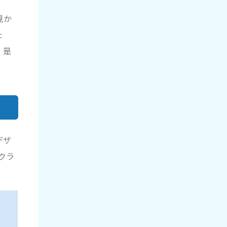
見か
た
！是
デザ
クラ