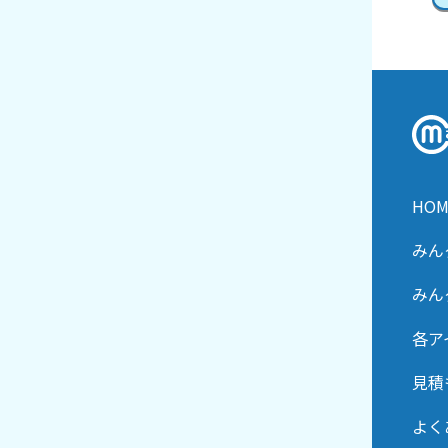
HOM
みん
みん
各ア
見積
よく