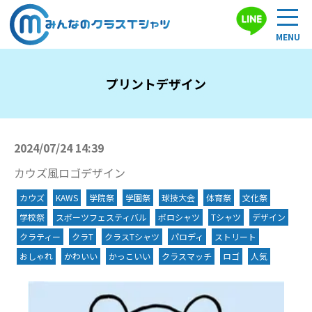
プリントデザイン
2024/07/24 14:39
カウズ風ロゴデザイン
カウズ
KAWS
学院祭
学園祭
球技大会
体育祭
文化祭
学校祭
スポーツフェスティバル
ポロシャツ
Tシャツ
デザイン
クラティー
クラT
クラスTシャツ
パロディ
ストリート
おしゃれ
かわいい
かっこいい
クラスマッチ
ロゴ
人気