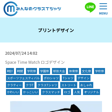
プリントデザイン
2024/07/24 14:02
Space Time Watch ロゴデザイン
時計
時間
学院祭
学園祭
球技大会
体育祭
文化祭
学校祭
スポーツフェスティバル
ポロシャツ
Tシャツ
デザイン
クラティー
クラT
クラスTシャツ
ストリート
おしゃれ
かわいい
かっこいい
クラスマッチ
ロゴ
人気
オリジナル