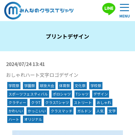
プリントデザイン
2024/07/24 13:41
おしゃれハート文字ロゴデザイン
学院祭
学園祭
球技大会
体育祭
文化祭
学校祭
スポーツフェスティバル
ポロシャツ
Tシャツ
デザイン
クラティー
クラT
クラスTシャツ
ストリート
おしゃれ
かわいい
かっこいい
クラスマッチ
ガルドン
人気
文字
ハート
オリジナル