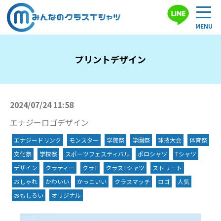
プリントデザイン
2024/07/24 11:58
エナジーロゴデザイン
エナジードリンク
モンスター
学院祭
学園祭
球技大会
体育祭
文化祭
学校祭
スポーツフェスティバル
ポロシャツ
Tシャツ
デザイン
クラティー
クラT
クラスTシャツ
ストリート
おしゃれ
かわいい
かっこいい
クラスマッチ
ロゴ
人気
おもしろい
オリジナル