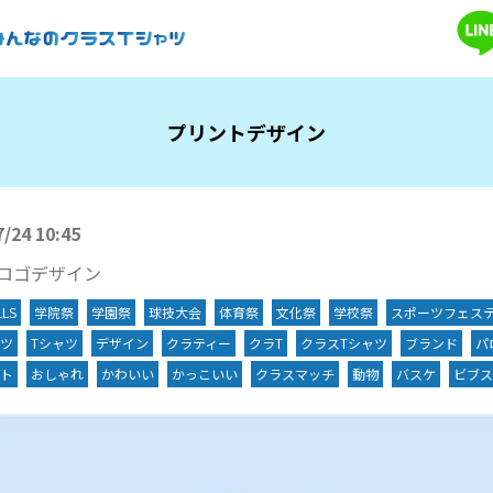
プリントデザイン
7/24 10:45
Uロゴデザイン
LLS
学院祭
学園祭
球技大会
体育祭
文化祭
学校祭
スポーツフェス
ツ
Tシャツ
デザイン
クラティー
クラT
クラスTシャツ
ブランド
パ
ト
おしゃれ
かわいい
かっこいい
クラスマッチ
動物
バスケ
ビブス