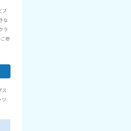
ビブ
きな
クラ
のご参
ブス
ャツ