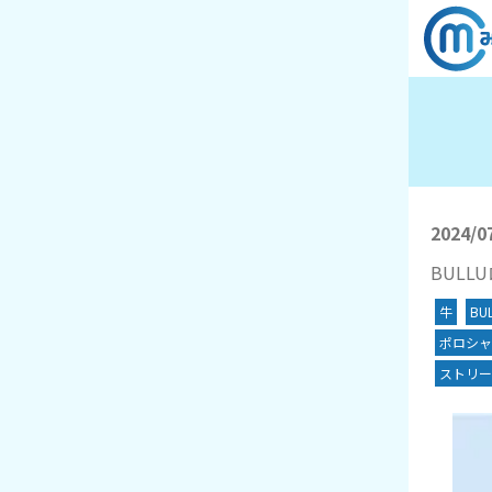
2024/0
BULL
牛
BU
ポロシャ
ストリー