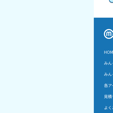
HOM
みん
みん
各ア
見積
よく