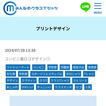
プリントデザイン
2024/07/29 13:38
コンビニ風ロゴデザイン①
ファミリーマート
コンビニ
学院祭
学園祭
球技大会
体育祭
文化祭
学校祭
スポーツフェスティバル
ポロシャツ
Tシャツ
デザイン
クラティー
クラT
クラスTシャツ
ストリート
おしゃれ
かわいい
かっこいい
クラスマッチ
ロゴ
人気