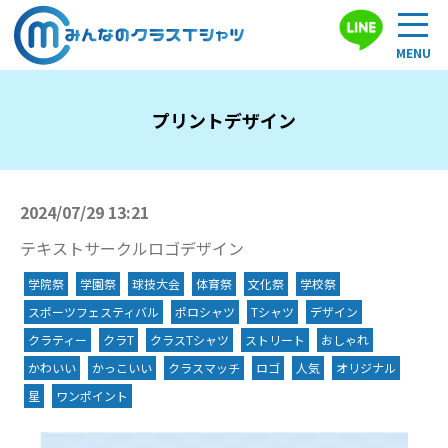
プリントデザイン
2024/07/29 13:21
テキストサークルロゴデザイン
学院祭
学園祭
球技大会
体育祭
文化祭
学校祭
スポーツフェスティバル
ポロシャツ
Tシャツ
デザイン
クラティー
クラT
クラスTシャツ
ストリート
おしゃれ
かわいい
かっこいい
クラスマッチ
ロゴ
人気
オリジナル
星
ワンポイント