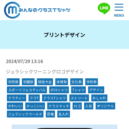
プリントデザイン
2024/07/29 13:16
ジュラシックワーニングロゴデザイン
学院祭
学園祭
球技大会
体育祭
文化祭
学校祭
スポーツフェスティバル
ポロシャツ
Tシャツ
デザイン
クラティー
クラT
クラスTシャツ
ストリート
おしゃれ
かわいい
かっこいい
クラスマッチ
ロゴ
人気
オリジナル
ジュラシックワールド
恐竜
名入れ