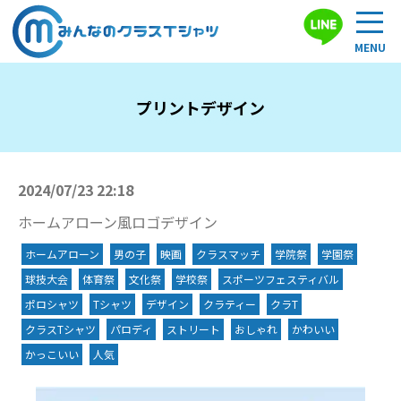
プリントデザイン
2024/07/23 22:18
ホームアローン風ロゴデザイン
ホームアローン
男の子
映画
クラスマッチ
学院祭
学園祭
球技大会
体育祭
文化祭
学校祭
スポーツフェスティバル
ポロシャツ
Tシャツ
デザイン
クラティー
クラT
クラスTシャツ
パロディ
ストリート
おしゃれ
かわいい
かっこいい
人気