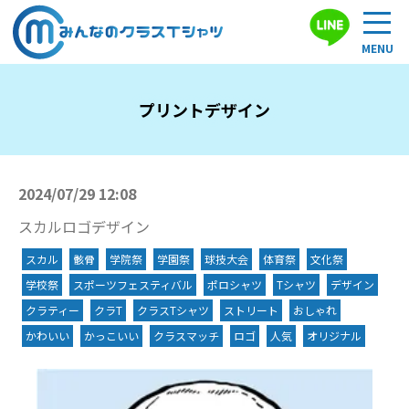
プリントデザイン
2024/07/29 12:08
スカルロゴデザイン
スカル
骸骨
学院祭
学園祭
球技大会
体育祭
文化祭
学校祭
スポーツフェスティバル
ポロシャツ
Tシャツ
デザイン
クラティー
クラT
クラスTシャツ
ストリート
おしゃれ
かわいい
かっこいい
クラスマッチ
ロゴ
人気
オリジナル