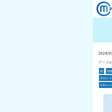
2024/0
アースe
目
地
ポロシャ
かわいい