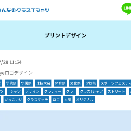
プリントデザイン
7/29 11:54
yeロゴデザイン
球
学院祭
学園祭
球技大会
体育祭
文化祭
学校祭
スポーツフェステ
ツ
Tシャツ
デザイン
クラティー
クラT
クラスTシャツ
ストリート
かっこいい
クラスマッチ
ロゴ
人気
オリジナル