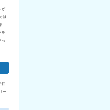
トが
では
ま
ツを
さっ
で目
リー