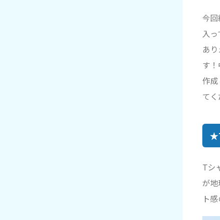
今回
入っ
あり
す！
作成
てく
★
Tシ
が地
ト感