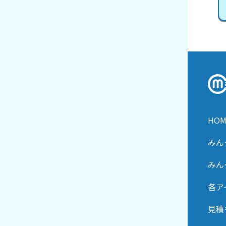
HOM
みん
みん
各ア
見積