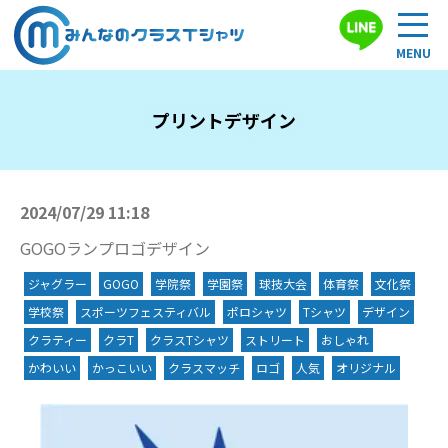
プリントデザイン
2024/07/29 11:18
GOGOランプロゴデザイン
ジャグラー
GOGO
学院祭
学園祭
球技大会
体育祭
文化祭
学校祭
スポーツフェスティバル
ポロシャツ
Tシャツ
デザイン
クラティー
クラT
クラスTシャツ
ストリート
おしゃれ
かわいい
かっこいい
クラスマッチ
ロゴ
人気
オリジナル