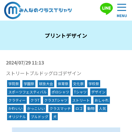
プリントデザイン
2024/07/29 11:13
ストリートブルドッグロゴデザイン
学院祭
学園祭
球技大会
体育祭
文化祭
学校祭
スポーツフェスティバル
ポロシャツ
Tシャツ
デザイン
クラティー
クラT
クラスTシャツ
ストリート
おしゃれ
かわいい
かっこいい
クラスマッチ
ロゴ
動物
人気
オリジナル
ブルドッグ
犬