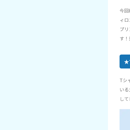
今回
ィロ
プリ
す！
★
Tシ
いる
して