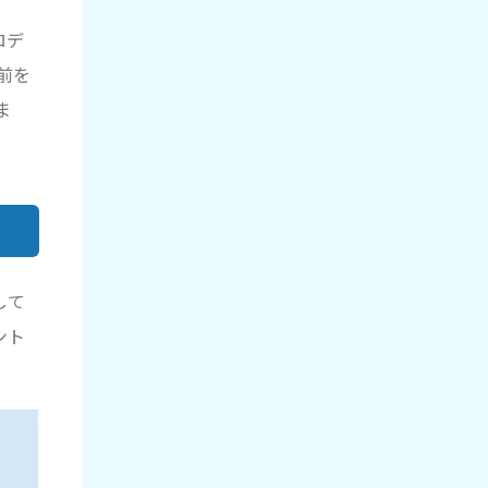
ロデ
前を
ま
して
ント