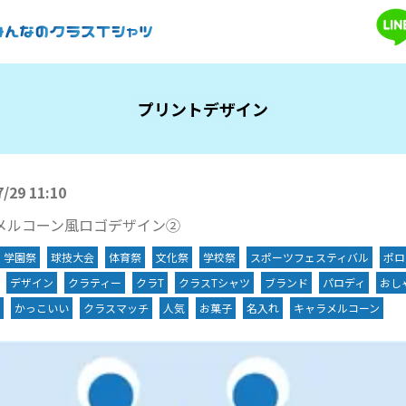
プリントデザイン
7/29 11:10
メルコーン風ロゴデザイン②
学園祭
球技大会
体育祭
文化祭
学校祭
スポーツフェスティバル
ポロ
デザイン
クラティー
クラT
クラスTシャツ
ブランド
パロディ
おし
かっこいい
クラスマッチ
人気
お菓子
名入れ
キャラメルコーン