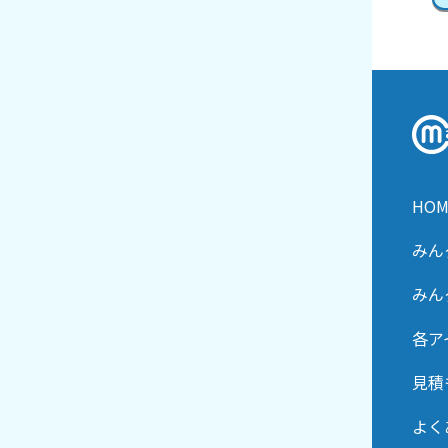
HOM
みん
みん
各ア
見積
よく